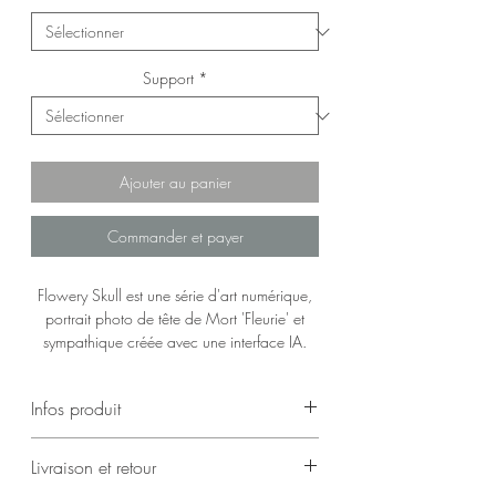
Support
*
Ajouter au panier
Commander et payer
Flowery Skull est une série d'art numérique,
portrait photo de tête de Mort 'Fleurie' et
sympathique créée avec une interface IA.
Infos produit
Photographie d'art numérique, livrée signée.
Livraison et retour
Choix des supports :
Tirage sur Papier brillant Crystal Archive