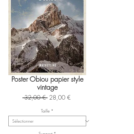
Poster Obiou papier style
vintage
Prix
Prix
 32,00 € 
28,00 €
original
promotionnel
Taille
*
Support
*